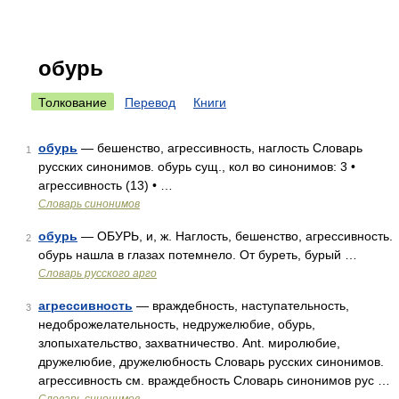
обурь
Толкование
Перевод
Книги
обурь
— бешенство, агрессивность, наглость Словарь
1
русских синонимов. обурь сущ., кол во синонимов: 3 •
агрессивность (13) • …
Словарь синонимов
обурь
— ОБУРЬ, и, ж. Наглость, бешенство, агрессивность.
2
обурь нашла в глазах потемнело. От буреть, бурый …
Словарь русского арго
агрессивность
— враждебность, наступательность,
3
недоброжелательность, недружелюбие, обурь,
злопыхательство, захватничество. Ant. миролюбие,
дружелюбие, дружелюбность Словарь русских синонимов.
агрессивность см. враждебность Словарь синонимов рус …