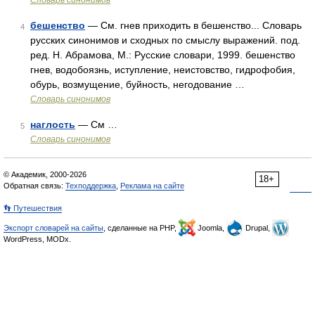
Словарь синонимов
бешенство
— См. гнев приходить в бешенство... Словарь
4
русских синонимов и сходных по смыслу выражений. под.
ред. Н. Абрамова, М.: Русские словари, 1999. бешенство
гнев, водобоязнь, иступление, неистовство, гидрофобия,
обурь, возмущение, буйность, негодование …
Словарь синонимов
наглость
— См …
5
Словарь синонимов
© Академик, 2000-2026
18+
Обратная связь:
Техподдержка
,
Реклама на сайте
👣 Путешествия
Экспорт словарей на сайты
, сделанные на PHP,
Joomla,
Drupal,
WordPress, MODx.